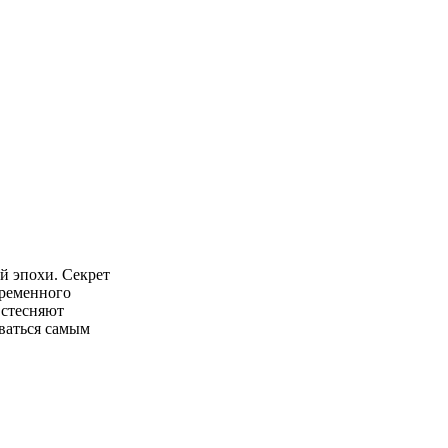
й эпохи. Секрет
временного
 стесняют
иваться самым