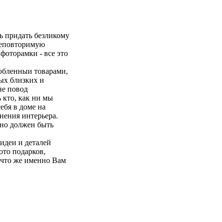
ть придать безликому
неповторимую
фоторамки - все это
любленныи товарами,
мых близких и
не повод
 кто, как ни мы
ебя в доме на
лнения интерьера.
ьно должен быть
идеи и деталей
ото подарков,
, что же именно Вам