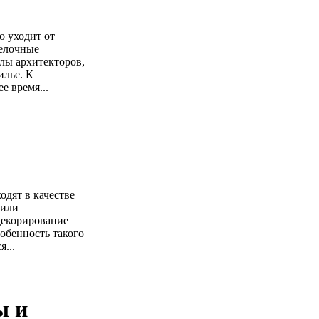
о уходит от
делочные
лы архитекторов,
илье. К
е время...
одят в качестве
нили
 декорирование
обенность такого
...
ы и