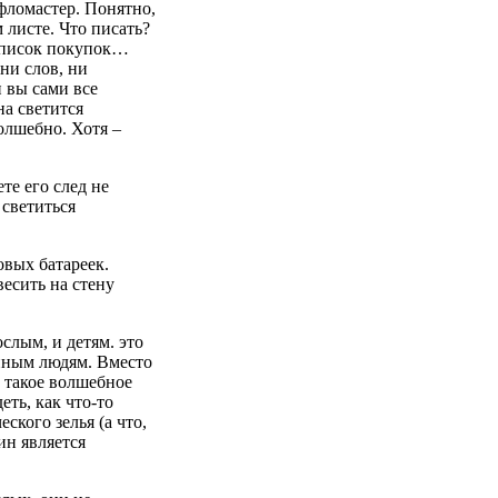
фломастер. Понятно,
 листе. Что писать?
 список покупок…
ни слов, ни
и вы сами все
на светится
олшебно. Хотя –
те его след не
 светиться
овых батареек.
весить на стену
слым, и детям. это
ейным людям. Вместо
т такое волшебное
ть, как что-то
ского зелья (а что,
ин является