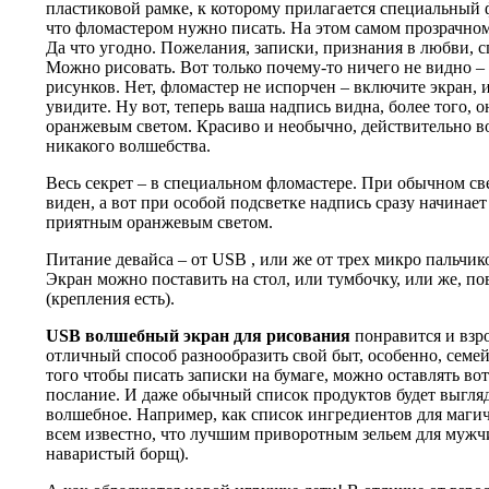
пластиковой рамке, к которому прилагается специальный 
что фломастером нужно писать. На этом самом прозрачном
Да что угодно. Пожелания, записки, признания в любви,
Можно рисовать. Вот только почему-то ничего не видно – 
рисунков. Нет, фломастер не испорчен – включите экран, 
увидите. Ну вот, теперь ваша надпись видна, более того, о
оранжевым светом. Красиво и необычно, действительно в
никакого волшебства.
Весь секрет – в специальном фломастере. При обычном све
виден, а вот при особой подсветке надпись сразу начинает
приятным оранжевым светом.
Питание девайса – от USB , или же от трех микро пальчик
Экран можно поставить на стол, или тумбочку, или же, по
(крепления есть).
USB
волшебный экран для рисования
понравится и взро
отличный способ разнообразить свой быт, особенно, сем
того чтобы писать записки на бумаге, можно оставлять во
послание. И даже обычный список продуктов будет выгляде
волшебное. Например, как список ингредиентов для магиче
всем известно, что лучшим приворотным зельем для мужч
наваристый борщ).