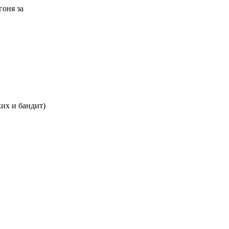
гоня за
ких и бандит)