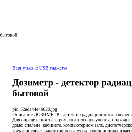
 бытовой
Вернуться к: USB гаджеты
Дозиметр - детектор радиа
бытовой
pic_52ada44e4b620.jpg
Описание
ДОЗИМЕТР - детектор радиационного излучени
Для определения электромагнитного излучения, подходит 
доме: спальне, кабинете, компьютерном зале, диспетчерск
электропередач, мониторов и других радиационных измер