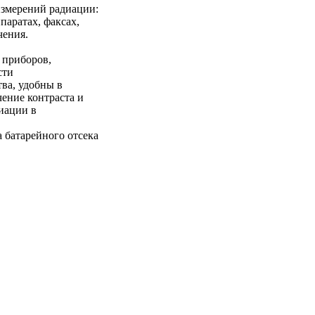
измерений радиации:
паратах, факсах,
чения.
 приборов,
сти
ва, удобны в
чение контраста и
диации в
 батарейного отсека